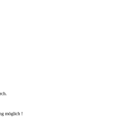
rch.
ng möglich !