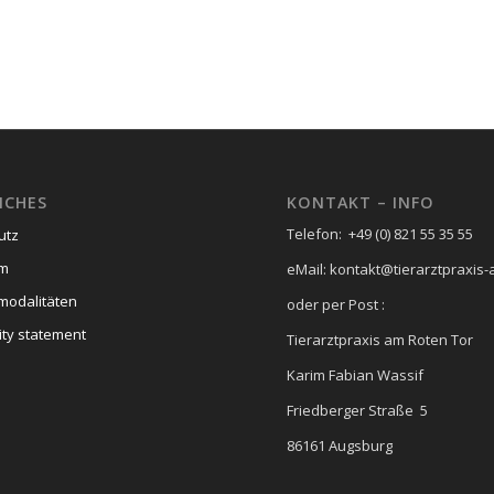
ICHES
KONTAKT – INFO
Telefon: +49 (0) 821 55 35 55
utz
um
eMail: kontakt@tierarztpraxis-
modalitäten
oder per Post :
ity statement
Tierarztpraxis am Roten Tor
Karim Fabian Wassif
Friedberger Straße 5
86161 Augsburg