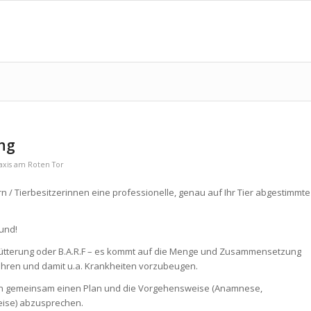
ng
axis am Roten Tor
n / Tierbesitzerinnen eine professionelle, genau auf Ihr Tier abgestimmte
und!
hfütterung oder B.A.R.F – es kommt auf die Menge und Zusammensetzung
nähren und damit u.a. Krankheiten vorzubeugen.
nen gemeinsam einen Plan und die Vorgehensweise (Anamnese,
eise) abzusprechen.