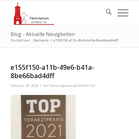
Blog - Aktuelle Neuigkeiten
Du bist hier:
Startseite
/
e155f150-a11b-49e6-b41a-8be66bad4dff
e155f150-a11b-49e6-b41a-
8be66bad4dff
/
Oktober 28, 2020
von
Tierarztpraxis am Roten Tor