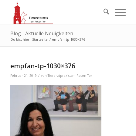
Blog - Aktuelle Neuigkeiten
Du bist hier:
Startseite
/
empfan-tp-1030×376
empfan-tp-1030×376
/
Februar 21, 2019
von
Tierarztpraxis am Roten Tor