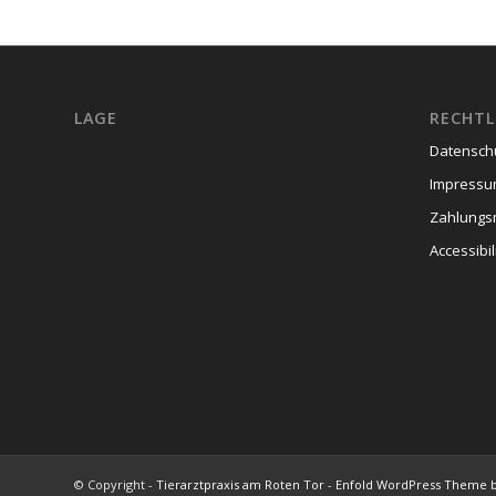
LAGE
RECHTL
Datensch
Impress
Zahlungs
Accessibil
© Copyright -
Tierarztpraxis am Roten Tor
-
Enfold WordPress Theme b