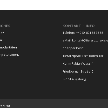
ICHES
KONTAKT – INFO
Telefon: +49 (0) 821 55 35 55
utz
um
eMail: kontakt@tierarztpraxis-
modalitäten
oder per Post :
ity statement
Tierarztpraxis am Roten Tor
Karim Fabian Wassif
Friedberger Straße 5
86161 Augsburg
y Kriesi