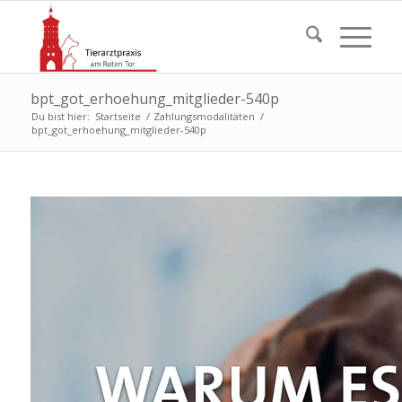
bpt_got_erhoehung_mitglieder-540p
Du bist hier:
Startseite
/
Zahlungsmodalitäten
/
bpt_got_erhoehung_mitglieder-540p